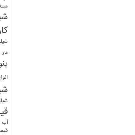
شیلنگ
شی
کا
شیلن
های پل
پنو
انوا
شی
شیل
قی
آب
ق
قیم