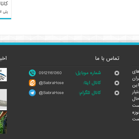
کاتا
پلی ات
تماس با ما
اخب
ای
شماره موبایل:
09121161360
ران
کانال ایتا:
@SabraHose
این
یار
کانال تلگرام:
@SabraHose
حال
ست
وزه
مت