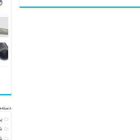
دسته‌ه
پ
شل
ش