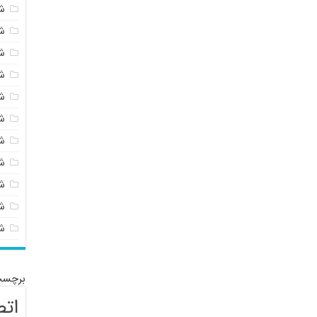
ش
ش
ش
ش
ش
ش
ش
ش
ش
شی
ش
برچسب
اتص