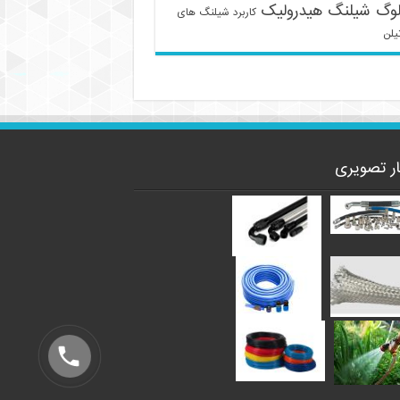
لوگ شیلنگ هیدرولیک
کاربرد شیلنگ های
یلن
ار تصویری