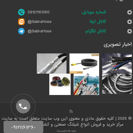
شماره موبایل:
09121161360
کانال ایتا:
@SabraHose
کانال تلگرام:
@SabraHose
اخبار تصویری
© 2026 | کلیه حقوق مادی و معنوی این وب سایت متعلق است به سایت
مرکز خرید و فروش انواع شیلنگ صنعتی و کشاورزی | ایران شلنگ
صادرات کالا با آرادبرندینگ