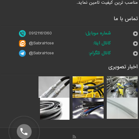
مناسب ترین کیفیت تامین نماید.
تماس با ما
شماره موبایل:
09121161360
کانال ایتا:
@SabraHose
کانال تلگرام:
@SabraHose
اخبار تصویری