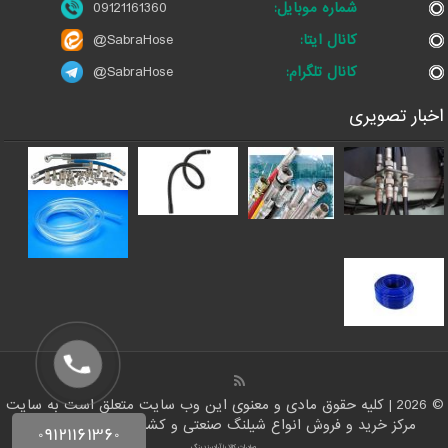
شماره موبایل:
09121161360
کانال ایتا:
@SabraHose
کانال تلگرام:
@SabraHose
اخبار تصویری
© 2026 | کلیه حقوق مادی و معنوی این وب سایت متعلق است به سایت
مرکز خرید و فروش انواع شیلنگ صنعتی و کشاورزی | ایران شلنگ
صادرات کالا با آرادبرندینگ