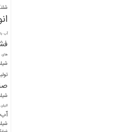
شلنگ
ان
آب با 
فشا
های پ
شیل
تولی
صن
شیل
اتیلن
آب
شیلن
شیلنگ