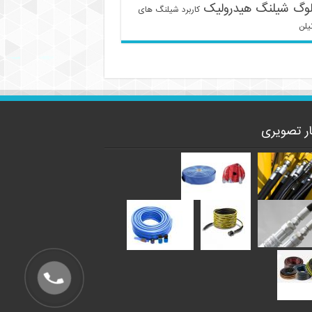
لوگ شیلنگ هیدرولیک
کاربرد شیلنگ های
یلن
ار تصویری