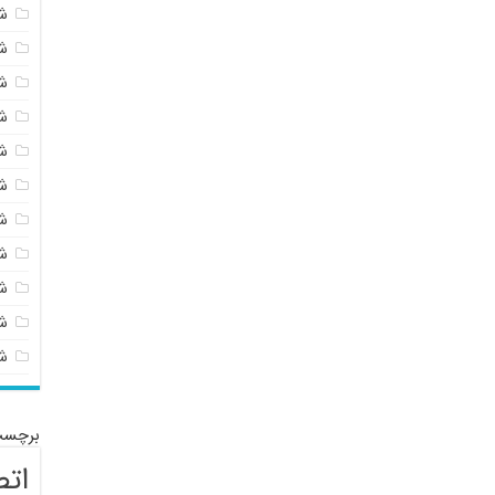
ش
ش
ش
ش
ش
ش
ش
ش
ش
شی
ش
برچسب
اتص