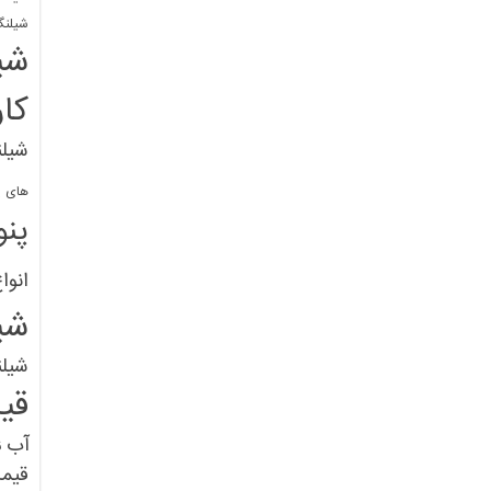
شیلنگ
شی
کا
شیلن
های پل
پنو
انوا
شی
شیل
قی
آب
ق
قیم