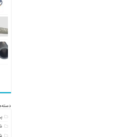
دسته‌ه
پ
شل
ش