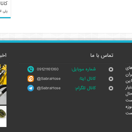
کاتا
پلی ات
تماس با ما
اخب
ای
شماره موبایل:
09121161360
ران
کانال ایتا:
@SabraHose
این
یار
کانال تلگرام:
@SabraHose
حال
ست
وزه
مت