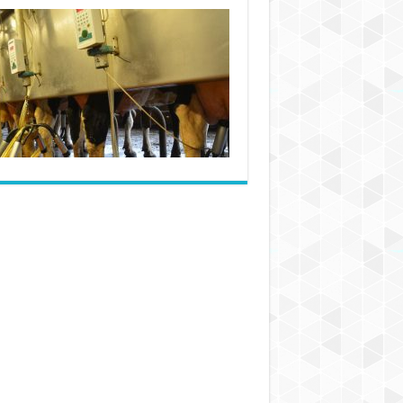
شیلنگ‌های
لبنیات
:
چه
شیلنگ
هایی
در
تولید
شیر
و
لبنیات
استفاده
می
شود؟