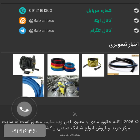
شماره موبایل:
09121161360
کانال ایتا:
@SabraHose
کانال تلگرام:
@SabraHose
اخبار تصویری
© 2026 | کلیه حقوق مادی و معنوی این وب سایت متعلق است به سایت
مرکز خرید و فروش انواع شیلنگ صنعتی و کشاورزی | ایران شلنگ
صادرات کالا با آرادبرندینگ