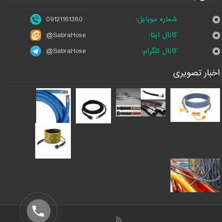
شماره موبایل:
09121161360
کانال ایتا:
@SabraHose
کانال تلگرام:
@SabraHose
اخبار تصویری