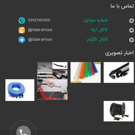
تماس با ما
شماره موبایل:
09121161360
کانال ایتا:
@SabraHose
کانال تلگرام:
@SabraHose
اخبار تصویری