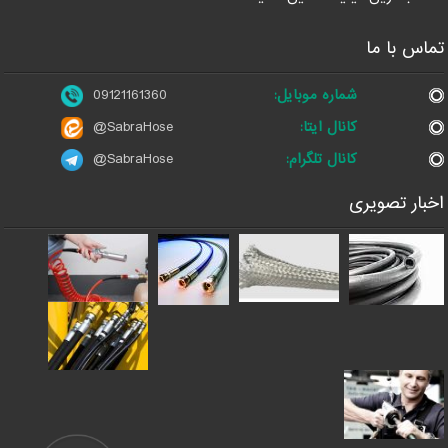
تماس با ما
شماره موبایل:
09121161360
کانال ایتا:
@SabraHose
کانال تلگرام:
@SabraHose
اخبار تصویری