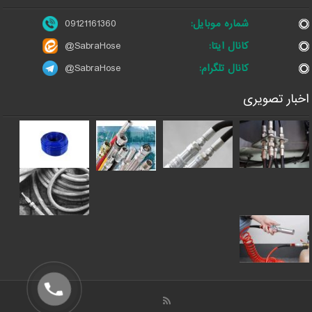
شماره موبایل:
09121161360
کانال ایتا:
@SabraHose
کانال تلگرام:
@SabraHose
اخبار تصویری