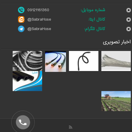
شماره موبایل:
09121161360
کانال ایتا:
@SabraHose
کانال تلگرام:
@SabraHose
اخبار تصویری