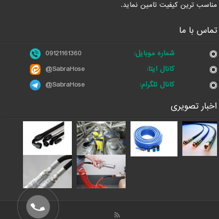
مناسب ترین کیفیت تامین نماید.
تماس با ما
شماره موبایل:
09121161360
کانال ایتا:
@SabraHose
کانال تلگرام:
@SabraHose
اخبار تصویری