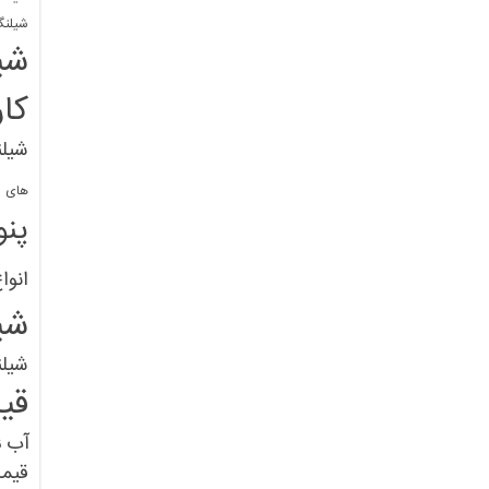
شیلنگ
شی
کا
شیلن
های پل
پنو
انوا
شی
شیل
قی
آب
ق
قیم