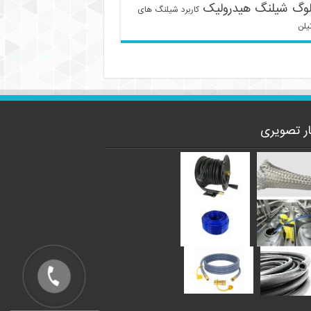
لوگ شیلنگ هیدرولیک
کاربرد شیلنگ های
یلن
ار تصویری