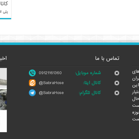
کاتا
پلی ات
تماس با ما
اخب
ای
شماره موبایل:
09121161360
ران
کانال ایتا:
@SabraHose
این
یار
کانال تلگرام:
@SabraHose
حال
ست
وزه
مت