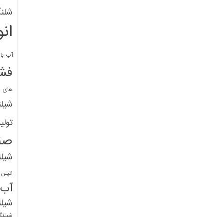
شلنگ
ان
آب با 
فشا
های پ
شیل
تولی
صن
شیل
اتیلن
آب
شیلن
شیلنگ