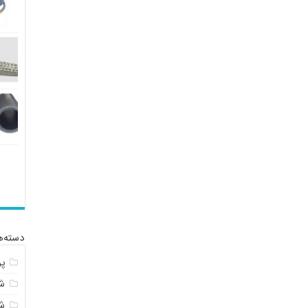
دسته‌ه
پ
شل
ش