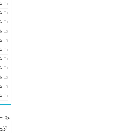
ش
ش
ش
ش
ش
ش
ش
ش
ش
شی
ش
برچسب
اتص