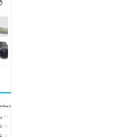
دسته‌ه
پ
شل
ش