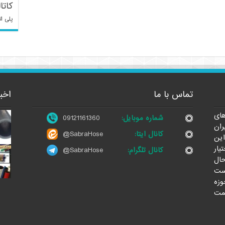
کاتا
پلی ات
تماس با ما
اخب
ای
شماره موبایل:
09121161360
ران
کانال ایتا:
@SabraHose
این
یار
کانال تلگرام:
@SabraHose
حال
ست
وزه
مت