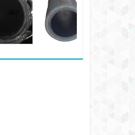
بین
شلنگ
مکش
و
شلنگ
تخلیه