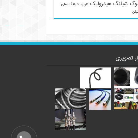
لوگ شیلنگ هیدرولیک
کاربرد شیلنگ های
یلن
ار تصویری