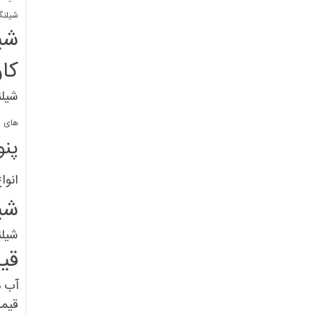
شیلنگ
شی
کا
شیلن
های پل
پنو
انوا
شی
شیل
قی
آب
ق
قیم