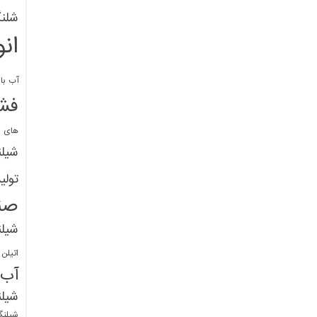
شلنگ
ان
آب با 
فشا
های پ
شیل
تولی
صن
شیل
اتیلن
آب
شیلن
شیلنگ