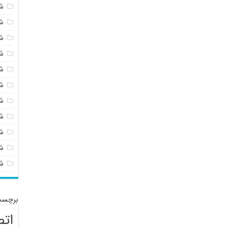
ش
ش
ش
ش
ش
ش
ش
ش
ش
شی
ش
برچسب
اتص