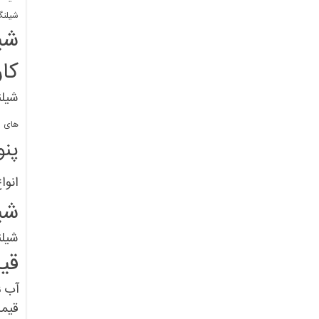
شیلنگ
شی
کا
شیلن
های پل
پنو
انوا
شی
شیل
قی
آب
ق
قیم