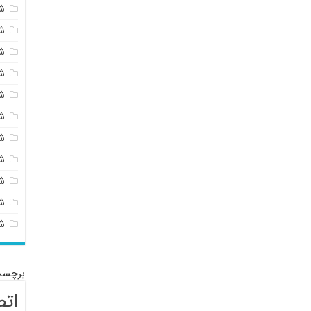
ش
ش
ش
ش
ش
ش
ش
ش
ش
شی
ش
برچسب
اتص