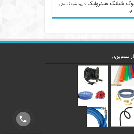
لوگ شیلنگ هیدرولیک
کاربرد شیلنگ های
یلن
ار تصویری