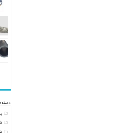
دسته‌ه
پ
شل
ش