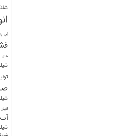
شلنگ
ان
آب با 
فشا
های پ
شیل
تولی
صن
شیل
اتیلن
آب
شیلن
شیلنگ