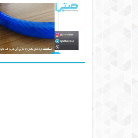
کارخانه
تولید
شیلنگ
اب
و
گاز
نخ
دار
صادراتی
+
ارسال
به
سراسر
ایران