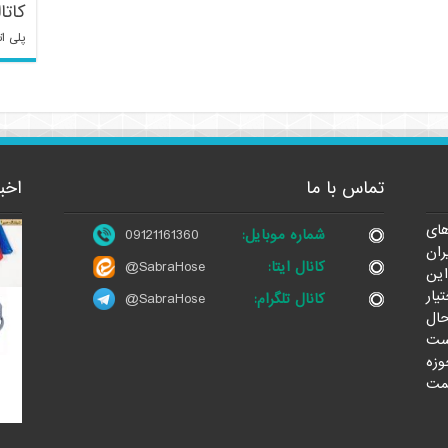
کاتا
پلی ات
تماس با ما
اخب
ای
شماره موبایل:
09121161360
ران
کانال ایتا:
@SabraHose
این
یار
کانال تلگرام:
@SabraHose
حال
ست
وزه
مت