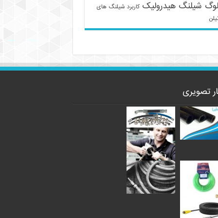
لوگ شیلنگ هیدرولیک
کاربرد شیلنگ های
یلن
ار تصویری