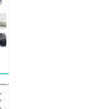
دسته‌ه
پ
شل
ش