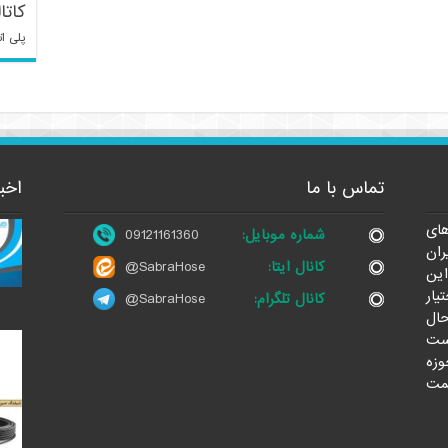
کاتا
پلی ات
تماس با ما
اخب
ای
شماره موبایل:
09121161360
ران
کانال ایتا:
@SabraHose
این
یار
کانال تلگرام:
@SabraHose
حال
ست
وزه
مت