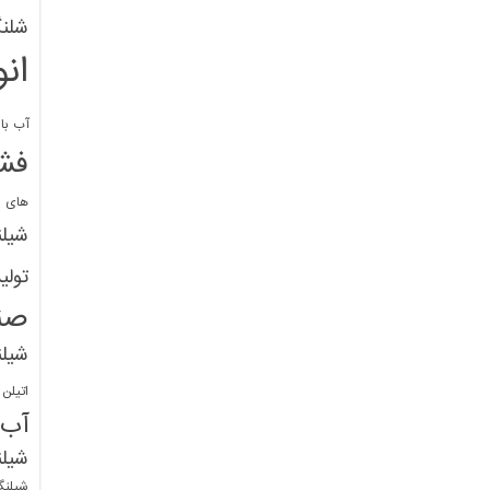
شلنگ
ان
آب با 
فشا
های پ
شیل
تولی
صن
شیل
اتیلن
آب
شیلن
شیلنگ