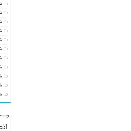
ش
ش
ش
ش
ش
ش
ش
ش
ش
شی
ش
برچسب
اتص