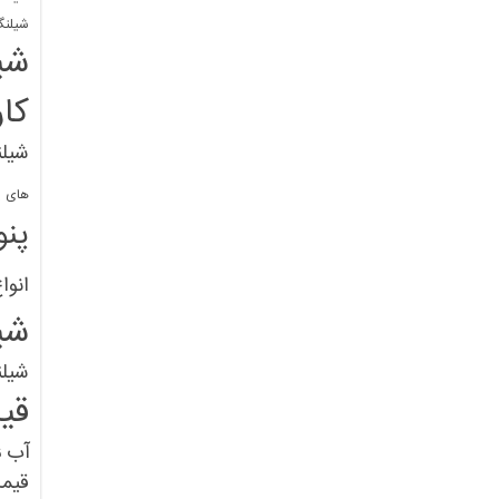
شیلنگ
شی
کا
شیلن
های پل
پنو
انوا
شی
شیل
قی
آب
ق
قیم