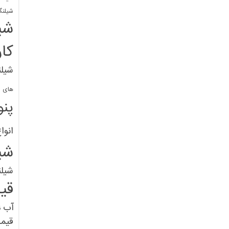
شیلنگ
شی
کا
شیلن
های پل
پنو
انوا
شی
شیل
قی
آب
ق
قیم