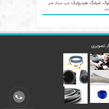
لوگ شیلنگ هیدرولیک
کاربرد شیلنگ های
یلن
ار تصویری