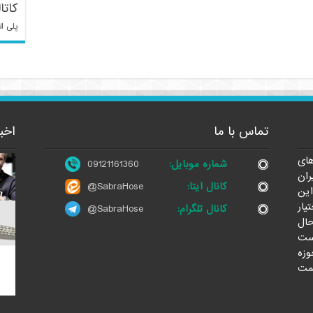
کاتا
پلی ات
تماس با ما
اخب
ای
شماره موبایل:
09121161360
ران
کانال ایتا:
@SabraHose
این
یار
کانال تلگرام:
@SabraHose
حال
ست
وزه
مت