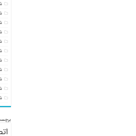
ش
ش
ش
ش
ش
ش
ش
ش
ش
شی
ش
برچسب
اتص