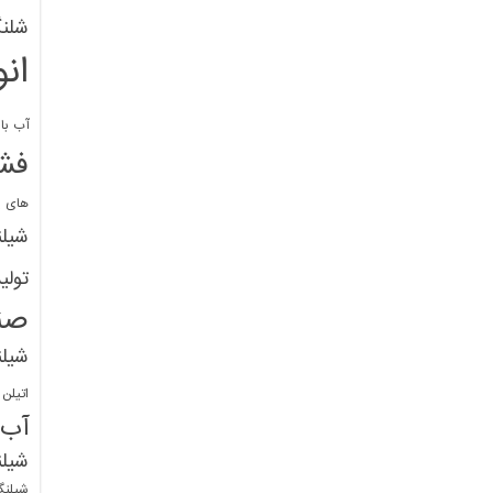
شلنگ
ان
آب با 
فشا
های پ
شیل
تولی
صن
شیل
اتیلن
آب
شیلن
شیلنگ