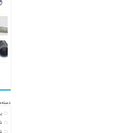
دسته‌ه
پ
شل
ش