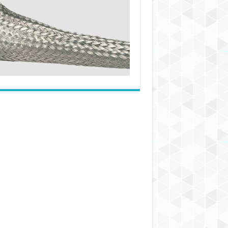
بافته
شده
فولادی
چقدر
دوام
می‌آورند؟