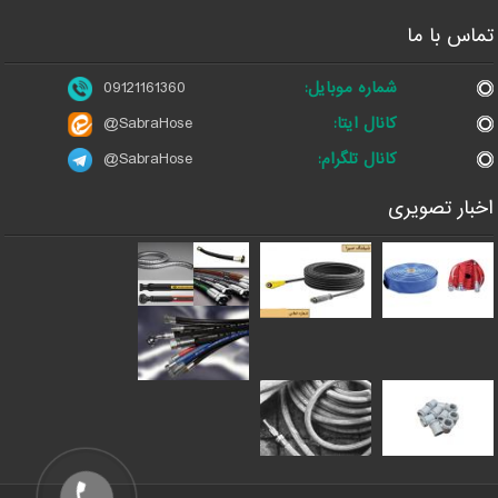
تماس با ما
شماره موبایل:
09121161360
کانال ایتا:
@SabraHose
کانال تلگرام:
@SabraHose
اخبار تصویری