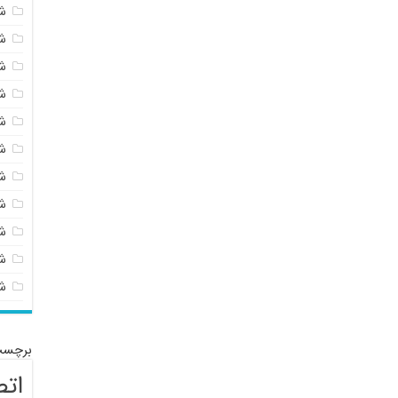
ش
ش
ش
ش
ش
ش
ش
ش
ش
شی
ش
برچسب
اتص