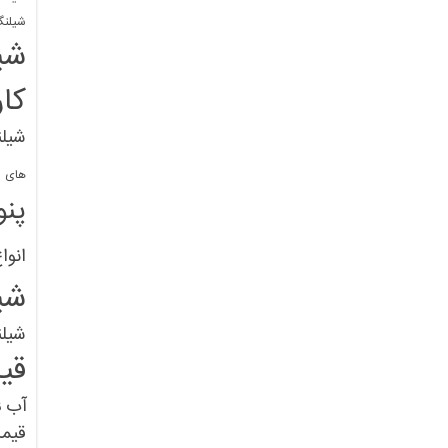
شیلنگ
شی
کا
شیلن
های پل
پنو
انوا
شی
شیل
قی
آب
ق
قیم