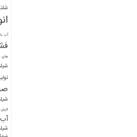
شلنگ
ان
آب با 
فشا
های پ
شیل
تولی
صن
شیل
اتیلن
آب
شیلن
شیلنگ