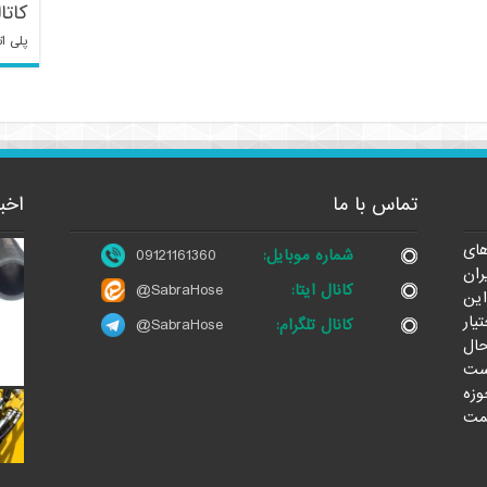
کاتا
پلی ات
تماس با ما
اخب
ای
شماره موبایل:
09121161360
ران
کانال ایتا:
@SabraHose
این
یار
کانال تلگرام:
@SabraHose
حال
ست
وزه
مت