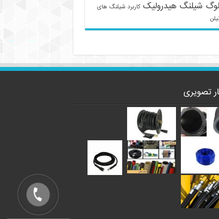
لوگ شیلنگ هیدرولیک
کاربرد شیلنگ های
یلن
ار تصویری