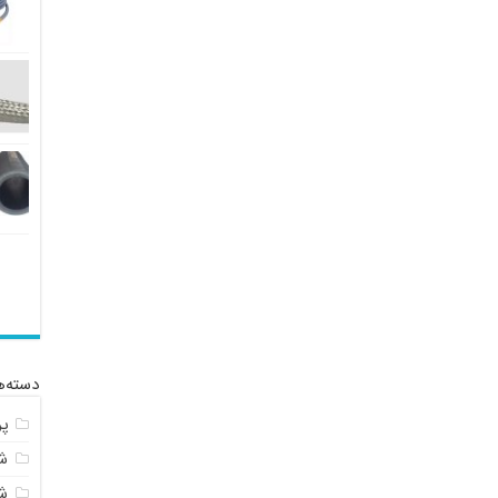
دسته‌ه
پ
شل
ش