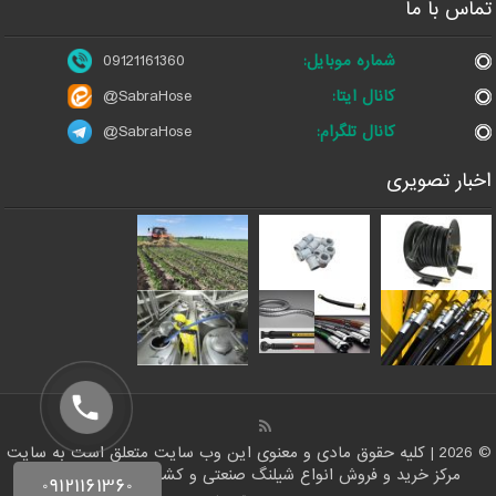
تماس با ما
شماره موبایل:
09121161360
کانال ایتا:
@SabraHose
کانال تلگرام:
@SabraHose
اخبار تصویری
© 2026 | کلیه حقوق مادی و معنوی این وب سایت متعلق است به سایت
مرکز خرید و فروش انواع شیلنگ صنعتی و کشاورزی | ایران شلنگ