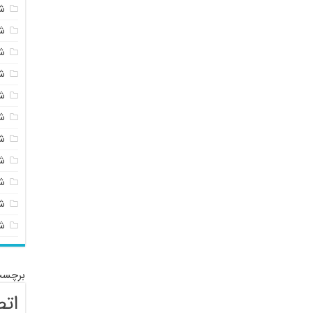
ش
ش
ش
ش
ش
ش
ش
ش
ش
شی
ش
برچسب
اتص