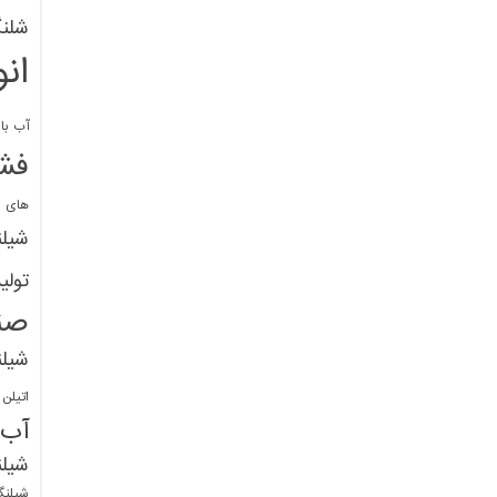
شلنگ
ان
آب با 
فشا
های پ
شیل
تولی
صن
شیل
اتیلن
آب
شیلن
شیلنگ