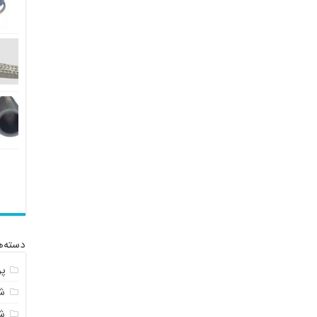
دسته‌ه
پ
شل
ش