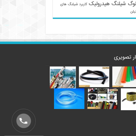
لوگ شیلنگ هیدرولیک
کاربرد شیلنگ های
یلن
ار تصویری