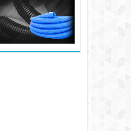
جامع
شعاع
خم
شیلنگ‌ها
و
اهمیت
آن
در
عملکرد
صحیح