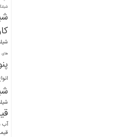
شیلنگ
شی
کا
شیلن
های پل
پنو
انوا
شی
شیل
قی
آب
ق
قیم