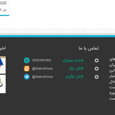
کاتا
پلی ات
تماس با ما
اخب
ای
شماره موبایل:
09121161360
ران
کانال ایتا:
@SabraHose
این
یار
کانال تلگرام:
@SabraHose
حال
ست
وزه
مت