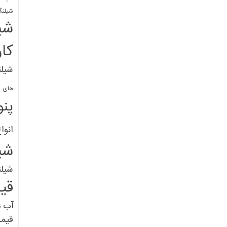
شیلنگ
شی
کا
شیلن
های پل
پنو
انوا
شی
شیل
قی
آب
ق
قیم