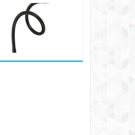
انعطاف‌پذیری
شیلنگ‌ها:
شعاع
خمش
استاتیک
در
مقابل
پویا
و
زمان
استفاده
از
هر
کدام