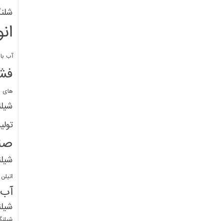
شلنگ
ان
آب با 
فشا
های پ
شیل
تولی
صن
شیل
اتیلن
آب
شیلن
شیلنگ