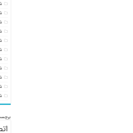
ش
ش
ش
ش
ش
ش
ش
ش
ش
شی
ش
برچسب
اتص