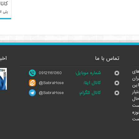
کاتا
پلی ات
تماس با ما
اخب
ای
شماره موبایل:
09121161360
ران
کانال ایتا:
@SabraHose
این
یار
کانال تلگرام:
@SabraHose
حال
ست
وزه
مت