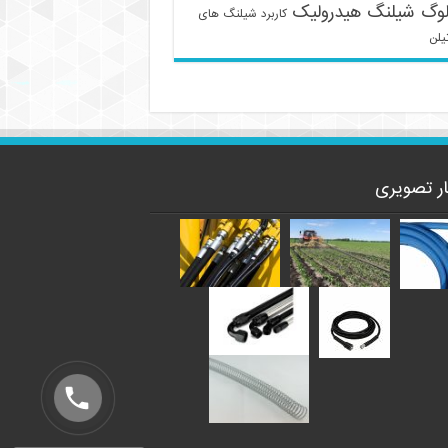
لوگ شیلنگ هیدرولیک
کاربرد شیلنگ های
یلن
ار تصویری