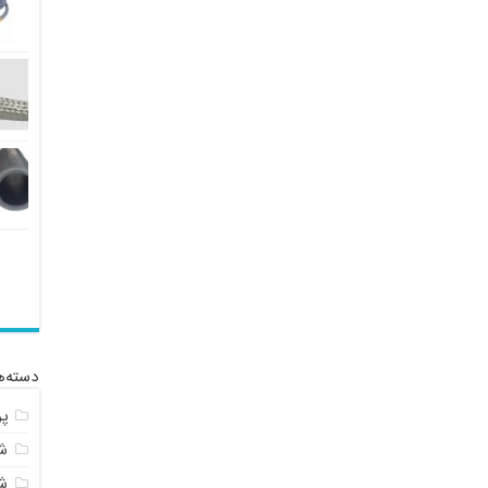
دسته‌ه
پ
شل
ش