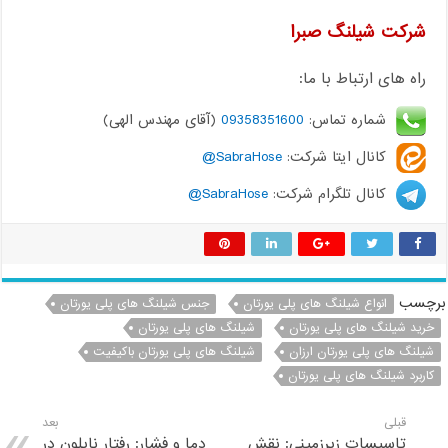
شرکت شیلنگ صبرا
راه های ارتباط با ما:
شماره تماس:
09358351600
(آقای مهندس الهی)
کانال ایتا شرکت:
SabraHose@
کانال تلگرام شرکت:
SabraHose@
برچسب
انواع شیلنگ های پلی یورتان
جنس شیلنگ های پلی یورتان
خرید شیلنگ های پلی یورتان
شیلنگ های پلی یورتان
شیلنگ های پلی یورتان ارزان
شیلنگ های پلی یورتان باکیفیت
کاربرد شیلنگ های پلی یورتان
قبلی
بعد
تاسیسات زیرزمینی: نقش
دما و فشار: رفتار نایلون در