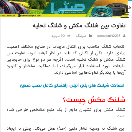
نه
/
شیلنگ
/
تفاوت بین شلنگ مکش و شلنگ تخلیه
تفاوت بین شلنگ مکش و شلنگ تخلیه
seoadmin2233
شیلنگ
90 بازدید
انتخاب شلنگ مناسب برای انتقال مایعات در صنایع مختلف اهمیت
زیادی دارد. یکی از نکاتی که باید در نظر گرفته شود، تفاوت بین
شلنگ مکش و شلنگ تخلیه است. اگرچه هر دو نوع برای جابجایی
مایعات مورد استفاده قرار می‌گیرند، اما عملکرد، ساختار و کاربرد
آن‌ها با یکدیگر تفاوت‌هایی اساسی دارند.
اتصالات شیلنگ های پلی اتیلن: راهنمای کامل نصب صحیح
شلنگ مکش چیست؟
شلنگ مکش برای کشیدن مایع از یک منبع مشخص طراحی شده
است.
این شلنگ به وسیله فشار منفی (خلأ) عمل می‌کند. یعنی با ایجاد