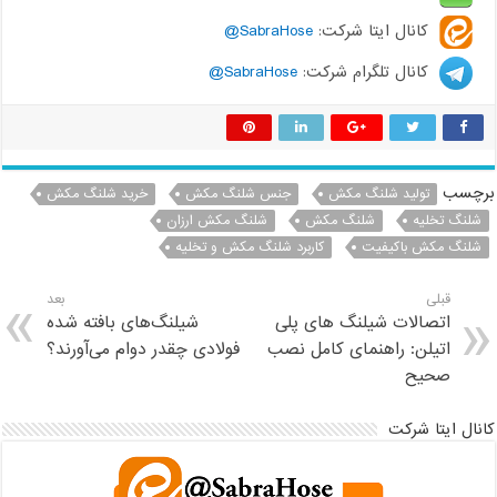
کانال ایتا شرکت:
SabraHose@
کانال تلگرام شرکت:
SabraHose@
چسب
تولید شلنگ مکش
جنس شلنگ مکش
خرید شلنگ مکش
شلنگ تخلیه
شلنگ مکش
شلنگ مکش ارزان
شلنگ مکش باکیفیت
کاربرد شلنگ مکش و تخلیه
قبلی
بعد
اتصالات شیلنگ های پلی
شیلنگ‌های بافته شده
اتیلن: راهنمای کامل نصب
فولادی چقدر دوام می‌آورند؟
صحیح
نال ایتا شرکت